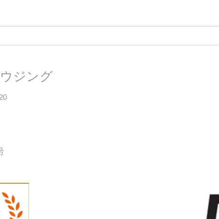
お祝いへの御礼
代表
ウジング
20
号