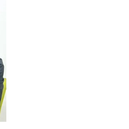
To make everyone smil
住まいでス
全ての人に