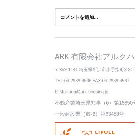
コメントを追加…
人気エリア☆西武池袋線「ひ
ばりヶ丘」駅徒歩8分 売地
と中古戸建 のご紹介
有限会社アルクハ
ARK
〒359-1141 埼玉県所沢市小手指町3-31-
TEL:04-2938-4566,FAX:04-2938-4567
E-Mail:
sup@ark-housing.jp
不動産​業埼玉県知事（6）第18850
一般建設業（般-6）第63458号