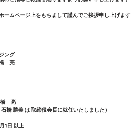
ホームページ上をもちまして謹んでご挨拶申し上げます
ジング
橋　亮
石橋　亮
 石橋 勝美 は 取締役会長に就任いたしました） 
月1日 以上