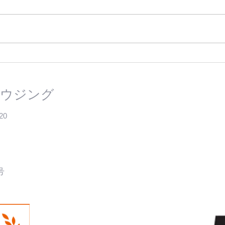
お祝いへの御礼
新社
ウジング
20
号