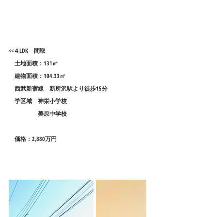
<<４LDK　間取　
　土地面積：131㎡
　建物面積：104.33㎡
　西武新宿線　新所沢駅より徒歩15分
　学区域　神栄小学校
　　　　　美原中学校
　価格：2,880万円