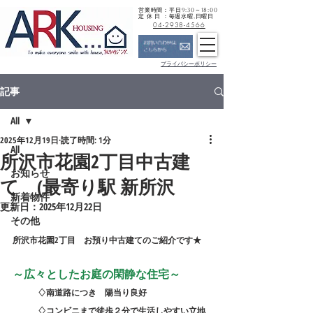
営業時間：平日9:30～18:00
定 休 日 ：毎週水曜,日曜日
04-2938-4566
プライバシーポリシー
記事
All
2025年12月19日
読了時間: 1分
All
所沢市花園2丁目中古建
お知らせ
て (最寄り駅 新所沢
新着物件
更新日：
2025年12月22日
その他
所沢市花園2丁目　お預り中古建てのご紹介です★
～広々としたお庭の閑静な住宅～
♢南道路につき　陽当り良好
　　　♢コンビニまで徒歩２分で生活しやすい立地